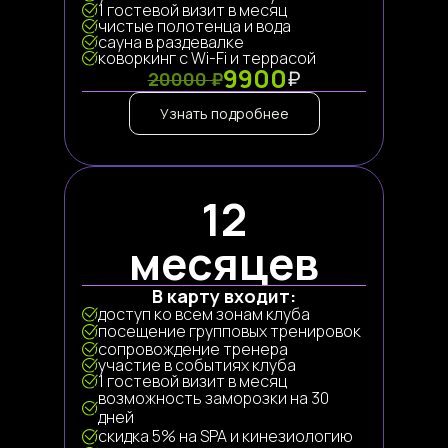
1 гостевой визит в месяц
чистые полотенца и вода
сауна в раздевалке
коворкинг с Wi-Fi и террасой
9900
₽
20000 ₽
Узнать подробнее
12
месяцев
В карту входит:
доступ ко всем зонам клуба
посещение групповых тренировок
сопровождение тренера
участие в событиях клуба
1 гостевой визит в месяц
возможность заморозки на 30
дней
скидка 5% на SPA и кинезиологию