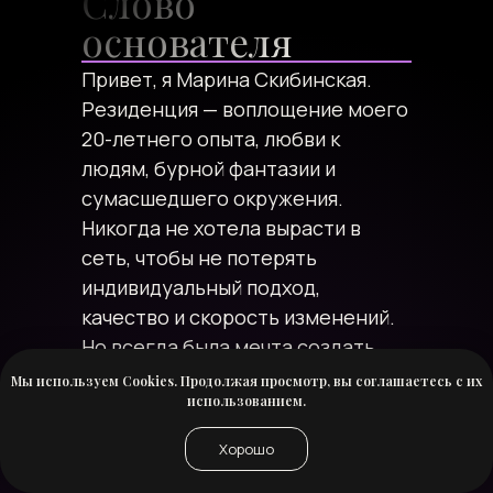
Слово
основателя
Привет, я Марина Скибинская.
Резиденция — воплощение моего
20-летнего опыта, любви к
людям, бурной фантазии и
сумасшедшего окружения.
Никогда не хотела вырасти в
сеть, чтобы не потерять
индивидуальный подход,
качество и скорость изменений.
Но всегда была мечта создать
совершенный клуб в Сочи, чтобы
Мы используем Cookies. Продолжая просмотр, вы соглашаетесь с их
использованием.
у жителей страны была причина
вырваться на выходные в наш
Хорошо
город. В итоге многие так